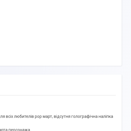
я всіх любителів рор март, відсутня голографічна наліпка
карта персонажа