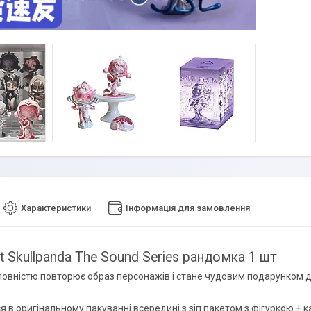
Характеристики
Інформація для замовлення
 Skullpanda The Sound Series рандомка 1 шт
повністю повторює образ персонажів і стане чудовим подарунком дл
я в оригінальному пакуванні всередині з зіп пакетом з фігуркою + 