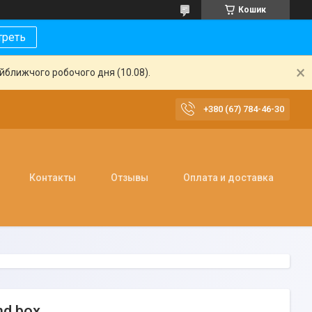
Кошик
треть
айближчого робочого дня (10.08).
+380 (67) 784-46-30
Контакты
Отзывы
Оплата и доставка
nd box