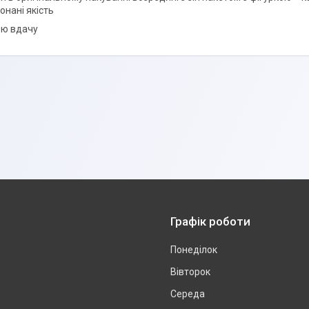
онані якість
ою вдачу
Графік роботи
Понеділок
Вівторок
Середа