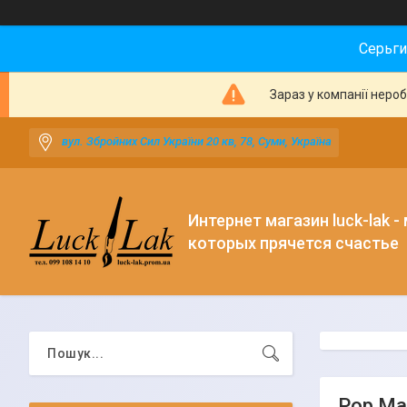
Серьги
Зараз у компанії неро
вул. Збройних Сил України 20 кв, 78, Суми, Україна
Интернет магазин luck-lak -
которых прячется счастье
Pop Mar