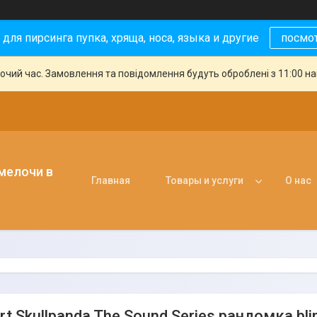
 для пирсинга пупка, хряща, носа, языка и другие
посмо
бочий час. Замовлення та повідомлення будуть оброблені з 11:00 н
 мелочи в
Главная
Товары и услуги
О нас
t Skullpanda The Sound Series рандомка bli