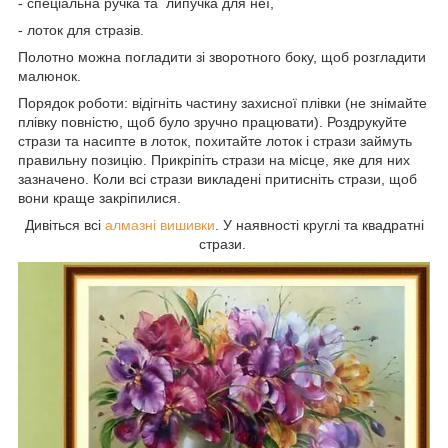
- спеціальна ручка та липучка для неї,
- лоток для стразів.
Полотно можна погладити зі зворотного боку, щоб розгладити
малюнок.
Порядок роботи: відігніть частину захисної плівки (не знімайте
плівку повністю, щоб було зручно працювати). Роздрукуйте
стрази та насипте в лоток, похитайте лоток і стрази займуть
правильну позицію. Прикріпіть стрази на місце, яке для них
зазначено. Коли всі стрази викладені притисніть стрази, щоб
вони краще закріпилися.
Дивіться всі
алмазні вишивки
. У наявності круглі та квадратні
стрази.