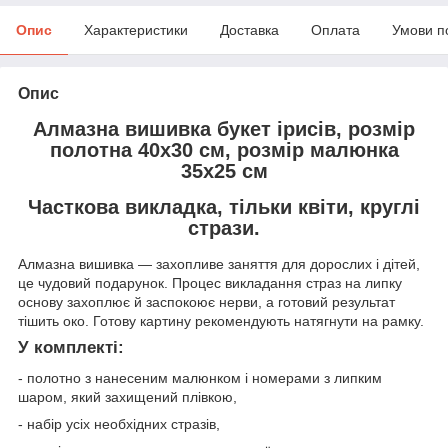
Опис
Характеристики
Доставка
Оплата
Умови п
Опис
Алмазна вишивка букет ірисів, розмір
полотна 40х30 см, розмір малюнка
35х25 см
Часткова викладка, тільки квіти, круглі
стрази.
Алмазна вишивка — захопливе заняття для дорослих і дітей,
це чудовий подарунок. Процес викладання страз на липку
основу захоплює й заспокоює нерви, а готовий результат
тішить око. Готову картину рекомендують натягнути на рамку.
У комплекті:
- полотно з нанесеним малюнком і номерами з липким
шаром, який захищений плівкою,
- набір усіх необхідних стразів,