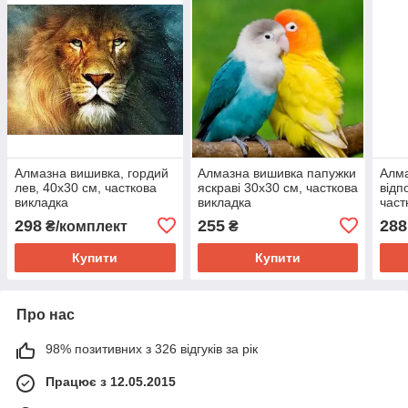
Алмазна вишивка, гордий
Алмазна вишивка папужки
Алм
лев, 40х30 см, часткова
яскраві 30х30 см, часткова
відп
викладка
викладка
част
298
255
288
₴/комплект
₴
Купити
Купити
Про нас
98% позитивних з 326 відгуків за рік
Працює з 12.05.2015