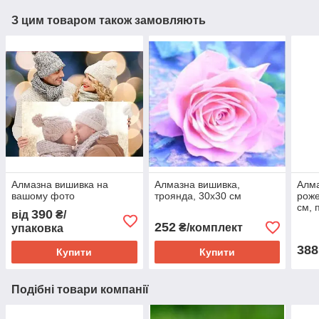
З цим товаром також замовляють
Алмазна вишивка на
Алмазна вишивка,
Алма
вашому фото
троянда, 30х30 см
роже
см, 
390
від
₴/
квад
252
₴/комплект
упаковка
388
Купити
Купити
Подібні товари компанії