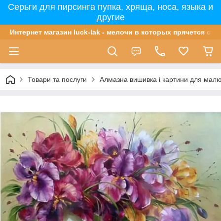
Серьги для пирсинга пупка, хряща, носа, языка и
другие
Интернет магазин luck-lak - мелочи в которых прячется сча
Товари та послуги
Алмазна вишивка і картини для мал