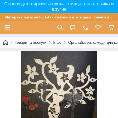
Серьги для пирсинга пупка, хряща, носа, языка и
другие
Интернет магазин luck-lak - мелочи в которых прячется сча
Товари та послуги
Інше
Органайзери, комоди для ко