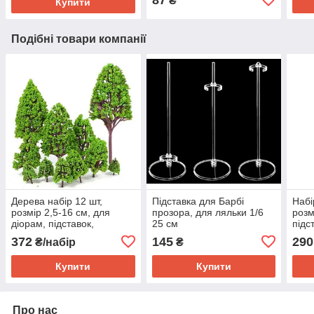
₴
Купити
Подібні товари компанії
Дерева набір 12 шт,
Підставка для Барбі
Набі
розмір 2,5-16 см, для
прозора, для ляльки 1/6
розм
діорам, підставок,
25 см
підс
мініатюр, макетів залізниці
372
145
290
₴/набір
₴
чи архітектури
Купити
Купити
Про нас