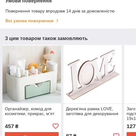
Умови повернення
Повернення товару впродовж 14 днів за домовленістю
Всі умови повернення
З цим товаром також замовляють
Органайзер, комод для
Дерев'яна рамка LOVE,
Заго
косметики, прикрас, м'ят
заготівка для декорування
підс
19х1
457
127
₴
87