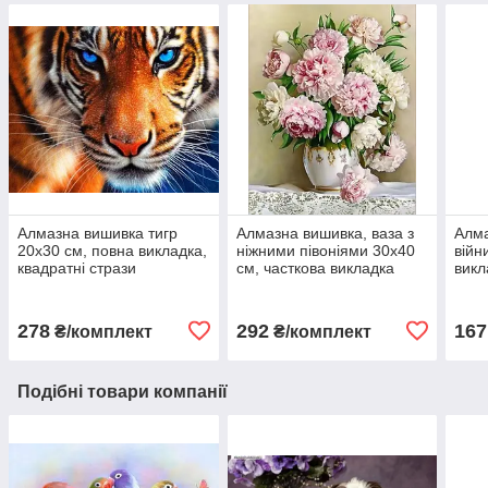
Алмазна вишивка тигр
Алмазна вишивка, ваза з
Алма
20х30 см, повна викладка,
ніжними півоніями 30х40
війн
квадратні стрази
см, часткова викладка
викл
278
292
167
₴/комплект
₴/комплект
Подібні товари компанії