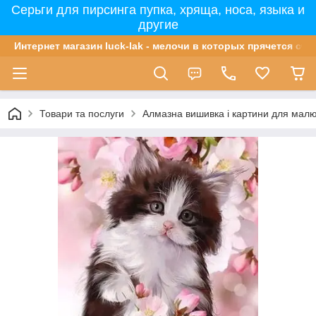
Серьги для пирсинга пупка, хряща, носа, языка и
другие
Интернет магазин luck-lak - мелочи в которых прячется сча
Товари та послуги
Алмазна вишивка і картини для мал