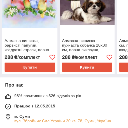
Алмазна вишивка,
Алмазна вишивка
Алма
барвисті папугии,
пухнаста собачка 20х30
см, 
квадратні стрази, повна
см, повна викладка,
квад
викладка Huacan
квадратні стрази
288
288
288
₴/комплект
₴/комплект
Купити
Купити
Про нас
98% позитивних з 326 відгуків за рік
Працює з 12.05.2015
м. Суми
вул. Збройних Сил України 20 кв, 78, Суми, Україна