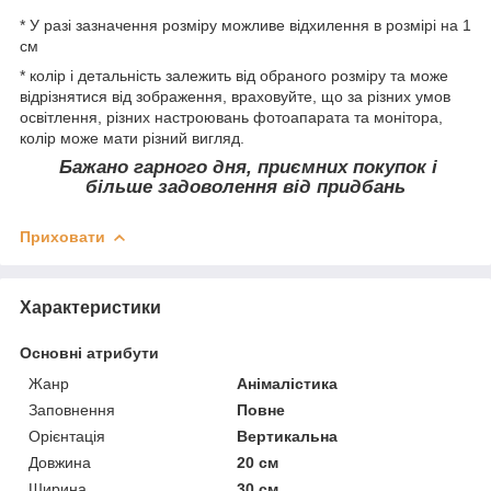
* У разі зазначення розміру можливе відхилення в розмірі на 1
см
* колір і детальність залежить від обраного розміру та може
відрізнятися від зображення, враховуйте, що за різних умов
освітлення, різних настроювань фотоапарата та монітора,
колір може мати різний вигляд.
Бажано гарного дня, приємних покупок і
більше задоволення від придбань
Приховати
Характеристики
Основні атрибути
Жанр
Анімалістика
Заповнення
Повне
Орієнтація
Вертикальна
Довжина
20 см
Ширина
30 см