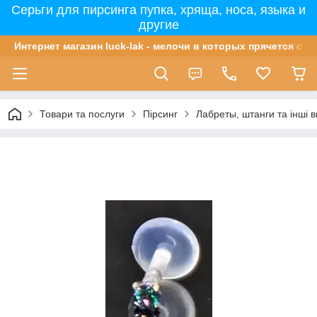
Серьги для пирсинга пупка, хряща, носа, языка и
другие
Интернет магазин luck-lak - мелочи в которых прячется сча
Товари та послуги
Пірсинг
Лабреты, штанги та інші в