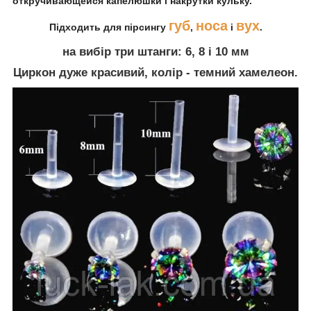
откручивающейся капелюшки і накрутки кульку.
губ
носа
вух
Підходить для пірсингу
,
і
.
на вибір три штанги: 6, 8 і 10 мм
Циркон дуже красивий, колір - темний хамелеон.