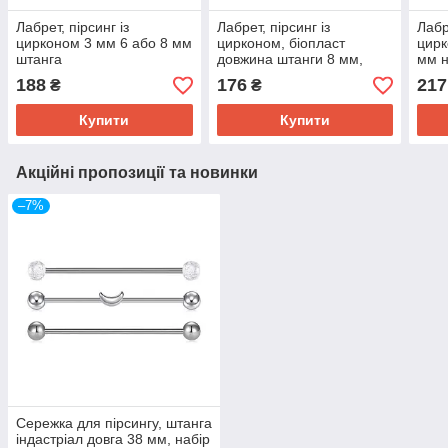
Лабрет, пірсинг із
Лабрет, пірсинг із
Лабр
цирконом 3 мм 6 або 8 мм
цирконом, біопласт
цирк
штанга
довжина штанги 8 мм,
мм н
форма каменю на вибір
188
176
217
₴
₴
Купити
Купити
Акційні пропозиції та новинки
–7%
Сережка для пірсингу, штанга
індастріал довга 38 мм, набір