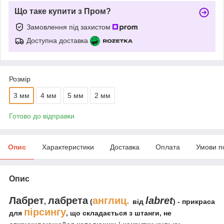
Що таке купити з Пром?
Замовлення під захистом
Доступна доставка
Розмір
3 мм
4 мм
5 мм
2 мм
Готово до відправки
Опис
Характеристики
Доставка
Оплата
Умови п
Опис
Лабрет
лабрета
англиц.
labret
,
(
від
)
- прикраса
пірсингу
для
, що складається з штанги, не