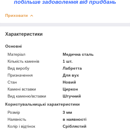
побільше задоволення від придбань
Приховати
Характеристики
Основні
Матеріал
Медична сталь
Кількість каменів
1 шт.
Вид виробу
Лабретта
Призначення
Для вух
Стан
Новий
Камені вставки
Циркон
Вид каменю/вставки
Штучний
Користувальницькі характеристики
Розмір
3 мм
Наявність
в наявності
Колір і відтінок
Сріблястий