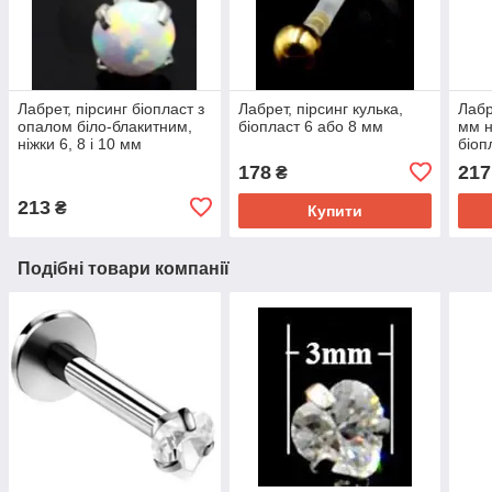
Лабрет, пірсинг біопласт з
Лабрет, пірсинг кулька,
Лабр
опалом біло-блакитним,
біопласт 6 або 8 мм
мм н
ніжки 6, 8 і 10 мм
біоп
178
217
₴
213
₴
Купити
Подібні товари компанії