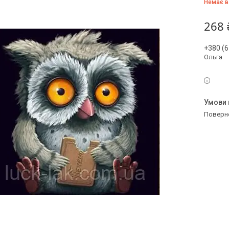
Немає в
268 
+380 (6
Ольга
поверн