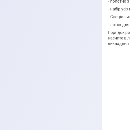
- полотно 
- набір усі
- Спеціальн
- лоток для
Порядок роб
насипте в л
викладені 