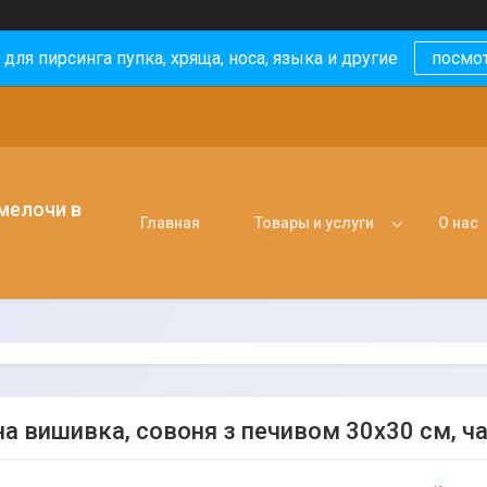
 для пирсинга пупка, хряща, носа, языка и другие
посмо
 мелочи в
Главная
Товары и услуги
О нас
а вишивка, совоня з печивом 30х30 см, ч