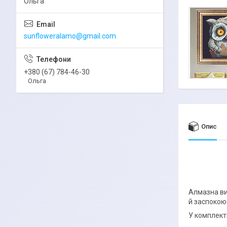
Ольга
sunfloweralamo@gmail.com
+380 (67) 784-46-30
Ольга
Опис
Алмазна ви
й заспокою
У комплекті