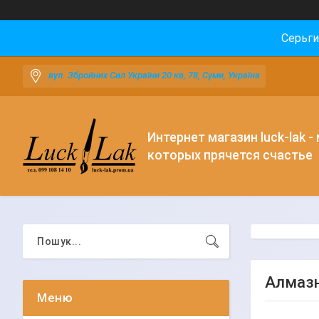
Серьги
вул. Збройних Сил України 20 кв, 78, Суми, Україна
Интернет магазин luck-lak -
которых прячется счастье
Алмазн