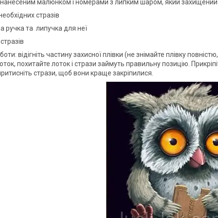
з нанесеним малюнком і номерами з липким шаром, який захищений
х необхідних стразів
а ручка та липучка для неї
 стразів
оти: відігніть частину захисної плівки (не знімайте плівку повніст
оток, похитайте лоток і стрази займуть правильну позицію. Прикріпі
притисніть стрази, щоб вони краще закріпилися.