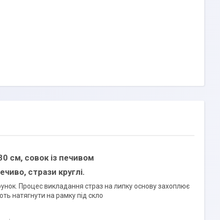
0 см, совок із печивом
ечиво, стрази круглі.
рунок. Процес викладання страз на липку основу захоплює
ють натягнути на рамку під скло