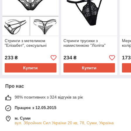
Стринги з метеликом
Стринги трусики з
Мере
"Елізабет", сексуальні
намистинкою "Лоліта"
колі
233
234
173
₴
₴
Купити
Купити
Про нас
98% позитивних з 324 відгуків за рік
Працює з 12.05.2015
м. Суми
вул. Збройних Сил України 20 кв, 78, Суми, Україна