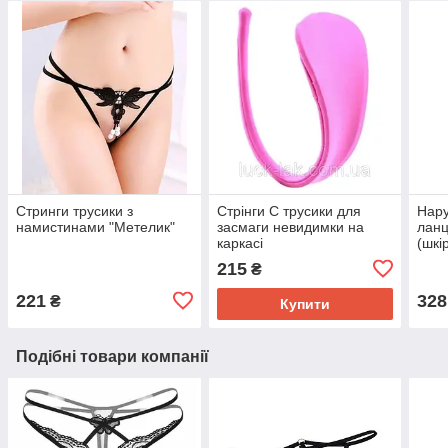
Стринги трусики з
Стрінги С трусики для
Нару
намистинами "Метелик"
засмаги невидимки на
ланц
каркасі
(шкі
215
₴
221
328
₴
Купити
Подібні товари компанії