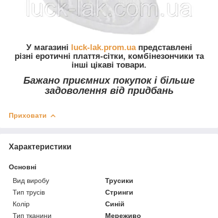
У магазині
luck-lak.prom.ua
представлені
різні еротичні плаття-сітки, комбінезончики та
інші цікаві товари.
Бажано приємних покупок і більше
задоволення від придбань
Приховати
Характеристики
Основні
Вид виробу
Трусики
Тип трусів
Стринги
Колір
Синій
Тип тканини
Мереживо