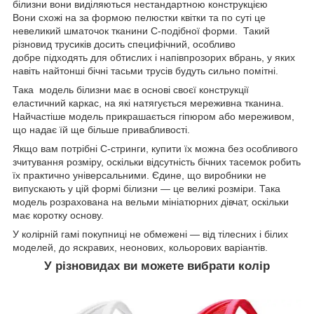
білизни вони виділяються нестандартною конструкцією
Вони схожі на за формою пелюстки квітки та по суті це
невеликий шматочок тканини С-подібної форми. Такий
різновид трусиків досить специфічний, особливо
добре підходять для обтислих і напівпрозорих вбрань, у яких
навіть найтонші бічні тасьми трусів будуть сильно помітні.
Така модель білизни має в основі своєї конструкції
еластичний каркас, на які натягується мереживна тканина.
Найчастіше модель прикрашається гіпюром або мереживом,
що надає їй ще більше привабливості.
Якщо вам потрібні C-стринги, купити їх можна без особливого
зчитування розміру, оскільки відсутність бічних тасемок робить
їх практично універсальними. Єдине, що виробники не
випускають у цій формі білизни — це великі розміри. Така
модель розрахована на вельми мініатюрних дівчат, оскільки
має коротку основу.
У колірній гамі покупниці не обмежені — від тілесних і білих
моделей, до яскравих, неонових, кольорових варіантів.
У різновидах ви можете вибрати колір