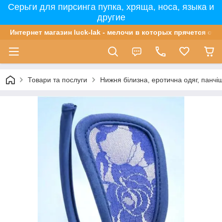
Серьги для пирсинга пупка, хряща, носа, языка и
другие
Интернет магазин luck-lak - мелочи в которых прячется сча
Товари та послуги
Нижня білизна, еротична одяг, панчі